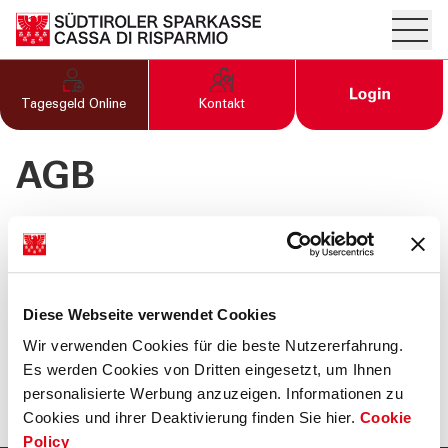
Hambur
PRIVATKUNDEN UND
Open Logi
Tagesgeld Online
Kontakt
FAMILIEN
AGB
ÜBER UNS
INFORMATION
TOOL
Diese Webseite verwendet Cookies
Informationsbogen für Einleger
Wir verwenden Cookies für die beste Nutzererfahrung.
AGB
Es werden Cookies von Dritten eingesetzt, um Ihnen
personalisierte Werbung anzuzeigen. Informationen zu
Cookies und ihrer Deaktivierung finden Sie hier.
Cookie
Policy