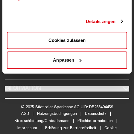
Details zeigen
Cookies zulassen
FOOTER PRIVATKUNDEN UND FAMILIEN
PRIVATKUNDEN UND
FAMILIEN
Anpassen
FOOTER ÜBER UNS
ÜBER UNS
FOOTER INFORMATION
INFORMATION
© 2025 Südtiroler Sparkasse AG UID: DE268404459
AGB
|
Nutzungsbedingungen
|
Datenschutz
|
Streitschlichtung/Ombudsmann
|
Pflichtinformationen
|
Impressum
|
Erklärung zur Barrierefreiheit
|
Cookie