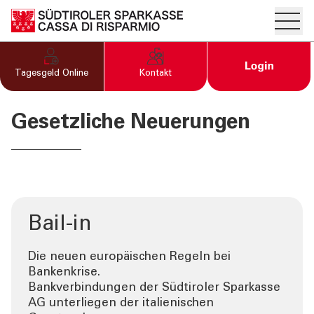
Hambur
PRIVATKUNDEN UND
Open Logi
Tagesgeld Online
Kontakt
FAMILIEN
Gesetzliche Neuerungen
ÜBER UNS
INFORMATION
Formularcenter
Einlagensicherung
Bail-in
FAQ
Die neuen europäischen Regeln bei
Gesetzliche Neuerungen
Bankenkrise.
Bankverbindungen der Südtiroler Sparkasse
AG unterliegen der italienischen