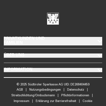
FOOTER PRIVATKUNDEN UND FAMILIEN
PRIVATKUNDEN UND
FAMILIEN
FOOTER ÜBER UNS
ÜBER UNS
FOOTER INFORMATION
INFORMATION
© 2025 Südtiroler Sparkasse AG UID: DE268404459
AGB
|
Nutzungsbedingungen
|
Datenschutz
|
Streitschlichtung/Ombudsmann
|
Pflichtinformationen
|
Impressum
|
Erklärung zur Barrierefreiheit
|
Cookie